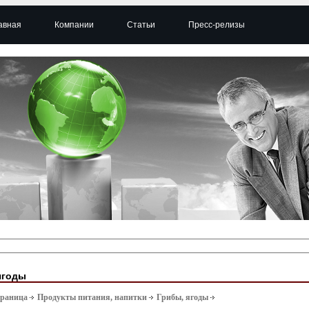
авная
Компании
Статьи
Пресс-релизы
ягоды
траница
Продукты питания, напитки
Грибы, ягоды