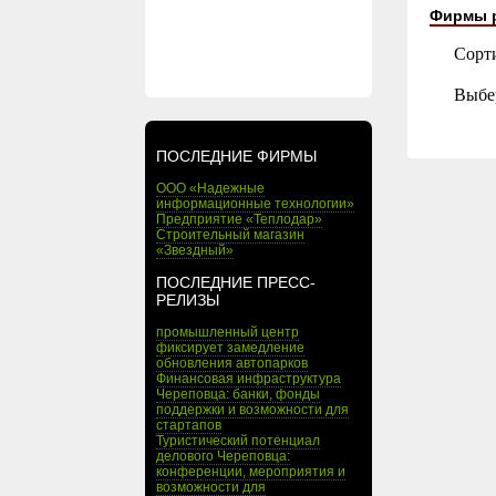
Фирмы 
Сорт
Выбе
ПОСЛЕДНИЕ ФИРМЫ
ООО «Надежные
информационные технологии»
Предприятие «Теплодар»
Строительный магазин
«Звездный»
ПОСЛЕДНИЕ ПРЕСС-
РЕЛИЗЫ
промышленный центр
фиксирует замедление
обновления автопарков
Финансовая инфраструктура
Череповца: банки, фонды
поддержки и возможности для
стартапов
Туристический потенциал
делового Череповца:
конференции, мероприятия и
возможности для