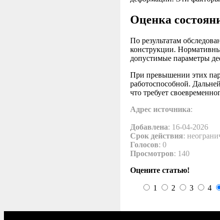
Оценка состоян
По результатам обследова
конструкции. Нормативны
допустимые параметры де
При превышении этих пар
работоспособной. Дальне
что требует своевременно
Адрес источника
:
Добавлена
: 16-04-2026
Срок действия
: неограни
Голосов
: 0
Просмотров
: 140
Оцените статью!
1
2
3
4