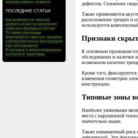
корпоративного сегмента
дефектов. Снижение скоро
ПОСЛЕДНИЕ СТАТЬИ
Также применяются акуст
расположение трещин и и
Как выявляются скрытые
дефекты в местах крепления
используется комплексны
навесных фасадных систем
По каким признакам
Признаки скрыт
фиксируются скрытые трещины
в железобетонных конструкциях
при обследовании
Вторсырьё и масштабирование
К основным признакам от
контроля в Череповце
обследовании и наличие а
возможном наличии трещи
Кроме того, фиксируются
изменения геометрии эле
конструкции.
Типовые зоны в
Наиболее уязвимыми явля
места с нарушенной техно
значительно выше.
Также повышенный риск н
деформаций. Эти факторы