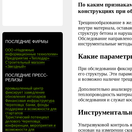
По каким признакам
конструкциях при о
Трещинообразование в жел
внутри материала, остава
структуру бетона и наруш
Обследование направлено 
ПОСЛЕДНИЕ ФИРМЫ
инструментальные методы
ООО «Надежные
информационные технологии»
Какие параметр
Предприятие «Теплодар»
Строительный магазин
«Звездный»
При обследовании фиксиру
его структуры. Эти парам
ПОСЛЕДНИЕ ПРЕСС-
и возможно наличие трещ
РЕЛИЗЫ
промышленный центр
Дополнительно анализиру
фиксирует замедление
теплопроводность матери
обновления автопарков
обследования и служат ко
Финансовая инфраструктура
Череповца: банки, фонды
поддержки и возможности для
Инструментальн
стартапов
Туристический потенциал
делового Череповца:
Ультразвуковой контроль 
конференции, мероприятия и
возможности для
основан на измерении ско