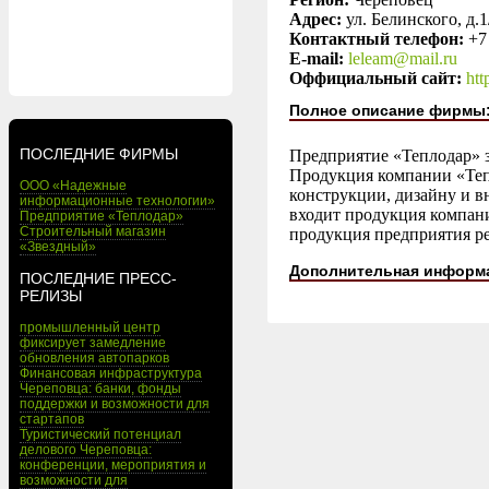
Адрес:
ул. Белинского, д.1
Контактный телефон:
+7
E-mail:
leleam@mail.ru
Оффициальный сайт:
htt
Полное описание фирмы
ПОСЛЕДНИЕ ФИРМЫ
Предприятие «Теплодар» 
Продукция компании «Теп
ООО «Надежные
конструкции, дизайну и в
информационные технологии»
входит продукция компани
Предприятие «Теплодар»
Строительный магазин
продукция предприятия реа
«Звездный»
Дополнительная информ
ПОСЛЕДНИЕ ПРЕСС-
РЕЛИЗЫ
промышленный центр
фиксирует замедление
обновления автопарков
Финансовая инфраструктура
Череповца: банки, фонды
поддержки и возможности для
стартапов
Туристический потенциал
делового Череповца:
конференции, мероприятия и
возможности для