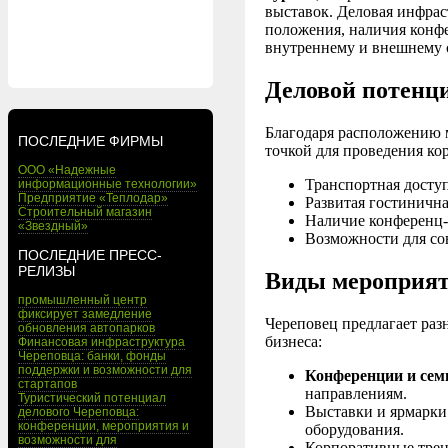
выставок. Деловая инфрас
положения, наличия конфе
внутреннему и внешнему 
Деловой потенц
Благодаря расположению 
ПОСЛЕДНИЕ ФИРМЫ
точкой для проведения ко
ООО «Надежные
Транспортная доступ
информационные технологии»
Предприятие «Теплодар»
Развитая гостиничн
Строительный магазин
Наличие конференц-
«Звездный»
Возможности для со
ПОСЛЕДНИЕ ПРЕСС-
РЕЛИЗЫ
Виды мероприят
промышленный центр
фиксирует замедление
Череповец предлагает раз
обновления автопарков
бизнеса:
Финансовая инфраструктура
Череповца: банки, фонды
поддержки и возможности для
Конференции и се
стартапов
направлениям.
Туристический потенциал
Выставки и ярмарки
делового Череповца:
конференции, мероприятия и
оборудования.
возможности для
Корпоративные трен