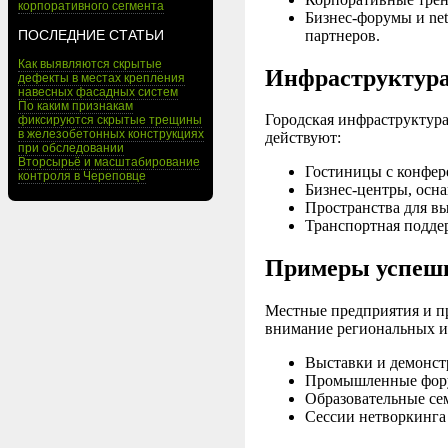
корпоративного сегмента
Бизнес-форумы и ne
партнеров.
ПОСЛЕДНИЕ СТАТЬИ
Как выявляются скрытые
Инфраструктура 
дефекты в местах крепления
навесных фасадных систем
По каким признакам
Городская инфраструктура
фиксируются скрытые трещины
в железобетонных конструкциях
действуют:
при обследовании
Вторсырьё и масштабирование
Гостиницы с конфер
контроля в Череповце
Бизнес-центры, осн
Пространства для в
Транспортная подде
Примеры успеш
Местные предприятия и 
внимание региональных и
Выставки и демонст
Промышленные форум
Образовательные се
Сессии нетворкинга