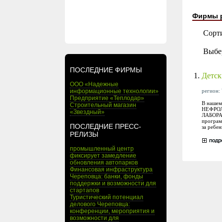
Фирмы 
Сорт
Выбе
ПОСЛЕДНИЕ ФИРМЫ
1.
Детс
ООО «Надежные
регион: 
информационные технологии»
Предприятие «Теплодар»
В наше
Строительный магазин
НЕФРОЛ
«Звездный»
ЛАБОРАТ
програм
ПОСЛЕДНИЕ ПРЕСС-
за ребе
РЕЛИЗЫ
промышленный центр
фиксирует замедление
обновления автопарков
Финансовая инфраструктура
Череповца: банки, фонды
поддержки и возможности для
стартапов
Туристический потенциал
делового Череповца:
конференции, мероприятия и
возможности для