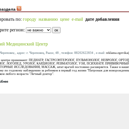
раздела
ировать по:
городу
названию
цене
e-mail
дате добавления
рите регион:
кий Медицинский Центр
Череповец , адрес: г. Череповец, Раахе, 48 , телефон: 88202622834 , e-mail:
reklama.egevika
м центре принимают: ПЕДИАТР, ГАСТРОЭНТЕРОЛОГ, ПУЛЬМОНОЛОГ, НЕВРОЛОГ, ОРТО
ОГ, ЛОГОПЕД, УРОЛОГ, КАРДИОЛОГ, РЕВМАТОЛОГ, УЗИ, ПСИХИАТР, ПРИВИВОЧНЫЙ
ОРНЫЕ ИССЛЕДОВАНИЯ, МАССАЖ, штат врачей постоянно расширяется. Также в нашем
му по годовому наблюдению за ребенком в первый год жизни "Патронаж для новорожденн
нком любого возраста "Личный доктор".